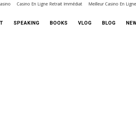
asino
Casino En Ligne Retrait Immédiat
Meilleur Casino En Lign
T
SPEAKING
BOOKS
VLOG
BLOG
NE