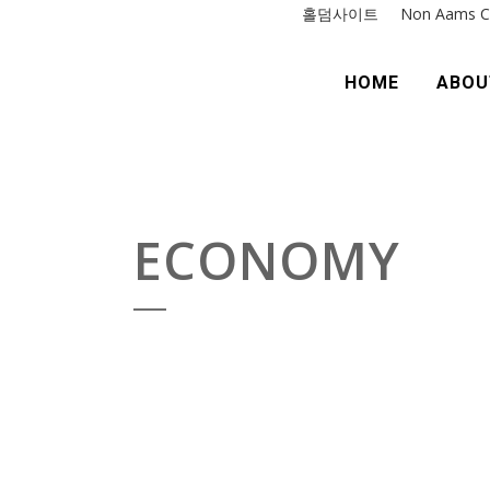
홀덤사이트
Non Aams C
HOME
ABOU
ECONOMY