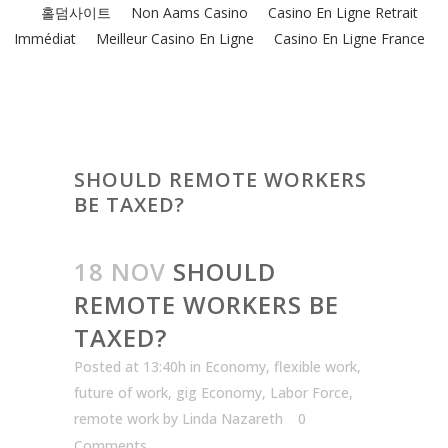
홀덤사이트
Non Aams Casino
Casino En Ligne Retrait
Immédiat
Meilleur Casino En Ligne
Casino En Ligne France
SHOULD REMOTE WORKERS
BE TAXED?
18 NOV
SHOULD
REMOTE WORKERS BE
TAXED?
Posted at 13:40h
in
Economy
,
flexible work
,
future of work
,
gig Economy
,
Labor Force
,
remote work
by
Linda Nazareth
0
Comments