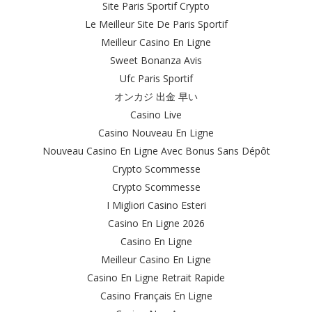
Site Paris Sportif Crypto
Le Meilleur Site De Paris Sportif
Meilleur Casino En Ligne
Sweet Bonanza Avis
Ufc Paris Sportif
オンカジ 出金 早い
Casino Live
Casino Nouveau En Ligne
Nouveau Casino En Ligne Avec Bonus Sans Dépôt
Crypto Scommesse
Crypto Scommesse
I Migliori Casino Esteri
Casino En Ligne 2026
Casino En Ligne
Meilleur Casino En Ligne
Casino En Ligne Retrait Rapide
Casino Français En Ligne