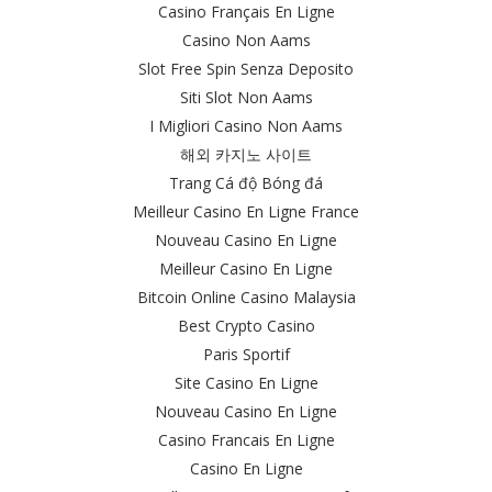
Casino Français En Ligne
Casino Non Aams
Slot Free Spin Senza Deposito
Siti Slot Non Aams
I Migliori Casino Non Aams
해외 카지노 사이트
Trang Cá độ Bóng đá
Meilleur Casino En Ligne France
Nouveau Casino En Ligne
Meilleur Casino En Ligne
Bitcoin Online Casino Malaysia
Best Crypto Casino
Paris Sportif
Site Casino En Ligne
Nouveau Casino En Ligne
Casino Francais En Ligne
Casino En Ligne