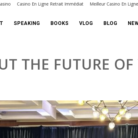
asino
Casino En Ligne Retrait Immédiat
Meilleur Casino En Lign
T
SPEAKING
BOOKS
VLOG
BLOG
NE
UT THE FUTURE OF