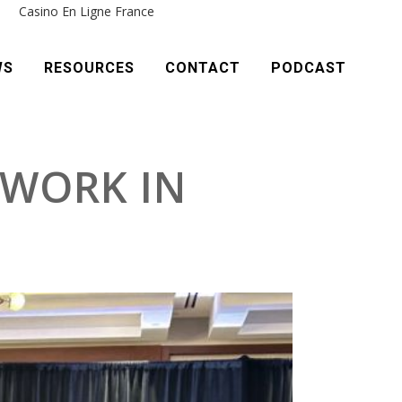
e
Casino En Ligne France
WS
RESOURCES
CONTACT
PODCAST
 WORK IN