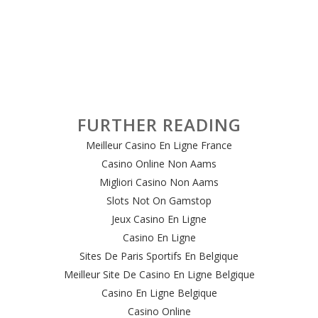
FURTHER READING
Meilleur Casino En Ligne France
Casino Online Non Aams
Migliori Casino Non Aams
Slots Not On Gamstop
Jeux Casino En Ligne
Casino En Ligne
Sites De Paris Sportifs En Belgique
Meilleur Site De Casino En Ligne Belgique
Casino En Ligne Belgique
Casino Online