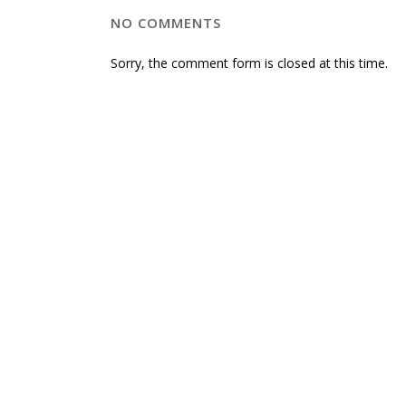
NO COMMENTS
Sorry, the comment form is closed at this time.