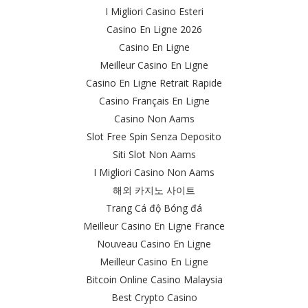
I Migliori Casino Esteri
Casino En Ligne 2026
Casino En Ligne
Meilleur Casino En Ligne
Casino En Ligne Retrait Rapide
Casino Français En Ligne
Casino Non Aams
Slot Free Spin Senza Deposito
Siti Slot Non Aams
I Migliori Casino Non Aams
해외 카지노 사이트
Trang Cá độ Bóng đá
Meilleur Casino En Ligne France
Nouveau Casino En Ligne
Meilleur Casino En Ligne
Bitcoin Online Casino Malaysia
Best Crypto Casino