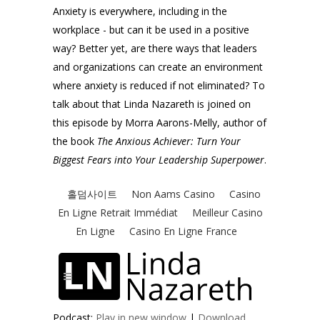
Anxiety is everywhere, including in the
workplace - but can it be used in a positive
way? Better yet, are there ways that leaders
and organizations can create an environment
where anxiety is reduced if not eliminated? To
talk about that Linda Nazareth is joined on
this episode by Morra Aarons-Melly, author of
the book
The Anxious Achiever: Turn Your
Biggest Fears into Your Leadership Superpower
.
Podcast:
Play in new window
|
Download