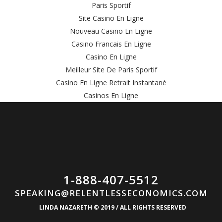
Paris Sportif
Site Casino En Ligne
Nouveau Casino En Ligne
Casino Francais En Ligne
Casino En Ligne
Meilleur Site De Paris Sportif
Casino En Ligne Retrait Instantané
Casinos En Ligne
1-888-407-5512
SPEAKING@RELENTLESSECONOMICS.COM
LINDA NAZARETH © 2019 / ALL RIGHTS RESERVED