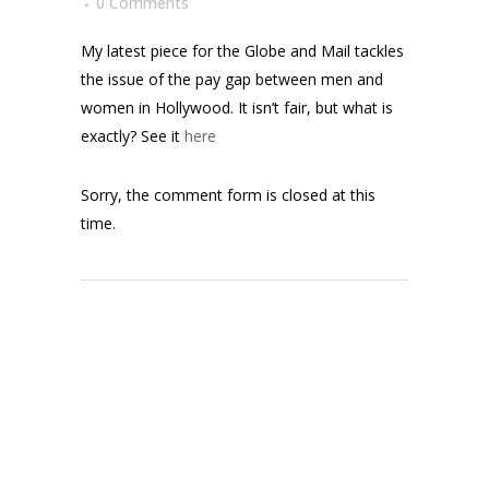
0 Comments
My latest piece for the Globe and Mail tackles
the issue of the pay gap between men and
women in Hollywood. It isn’t fair, but what is
exactly? See it
here
Sorry, the comment form is closed at this
time.