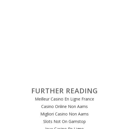
FURTHER READING
Meilleur Casino En Ligne France
Casino Online Non Aams
Migliori Casino Non Aams
Slots Not On Gamstop
Jeux Casino En Ligne