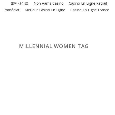
홀덤사이트
Non Aams Casino
Casino En Ligne Retrait
Immédiat
Meilleur Casino En Ligne
Casino En Ligne France
MILLENNIAL WOMEN TAG
WANT TO ATTRACT MILLENNIAL
FEMALES? GIVE THEM THE
CHANCE TO SEE THE WORLD
Millennial women want to launch global
careers but companies are missing the
boat by not giving them what they want.
That’s one of the most interesting points
I found from reading the new study by
consulting firm PwC on talent pool of